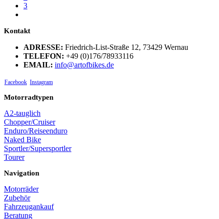
3
Kontakt
ADRESSE:
Friedrich-List-Straße 12, 73429 Wernau
TELEFON:
+49 (0)176/78933116
EMAIL:
info@artofbikes.de
Facebook
Instagram
Motorradtypen
A2-tauglich
Chopper/Cruiser
Enduro/Reiseenduro
Naked Bike
Sportler/Supersportler
Tourer
Navigation
Motorräder
Zubehör
Fahrzeugankauf
Beratung