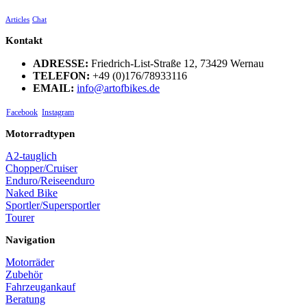
Articles
Chat
Kontakt
ADRESSE:
Friedrich-List-Straße 12, 73429 Wernau
TELEFON:
+49 (0)176/78933116
EMAIL:
info@artofbikes.de
Facebook
Instagram
Motorradtypen
A2-tauglich
Chopper/Cruiser
Enduro/Reiseenduro
Naked Bike
Sportler/Supersportler
Tourer
Navigation
Motorräder
Zubehör
Fahrzeugankauf
Beratung