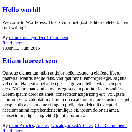
Hello world!
Welcome to WordPress. This is your first post. Edit or delete it, then
start writing!
By
manu
Uncategorized
1 Comment
Read more...
13
Juni
13. Juni 2016
Etiam laoreet sem
Quisque elementum nibh at dolor pellentesque, a eleifend libero
pharetra. Mauris neque felis, volutpat nec ullamcorper eget, sagittis
vel enim. Nam sit amet ante egestas, gravida tellus vitae, semper
eros. Nullam mattis mi at metus egestas, in porttitor lectus sodales.
Lorem ipsum dolor sit amet, consectetur adipisicing elit. Voluptate
laborum vero voluptatum. Lorem quasi aliquid maiores iusto suscipit
perspiciatis a aspernatur et fuga repudiandae deleniti excepturi
nesciunt animi reprehenderit similique sit. ipsum dolor sit amet,
consectetur adipisicing elit. Qui at laborum...
By
manu
Articles
,
Asides
,
Uncategorized
Articles
,
Chat
3 Comments
Read more...